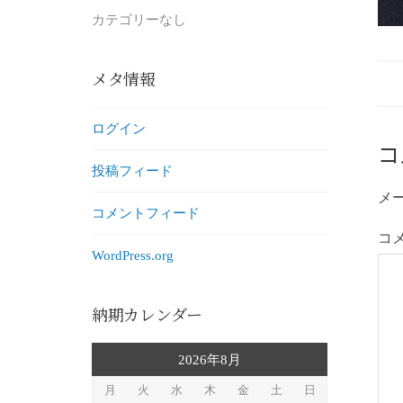
カテゴリーなし
メタ情報
ログイン
コ
投稿フィード
メ
コメントフィード
コ
WordPress.org
納期カレンダー
2026年8月
月
火
水
木
金
土
日