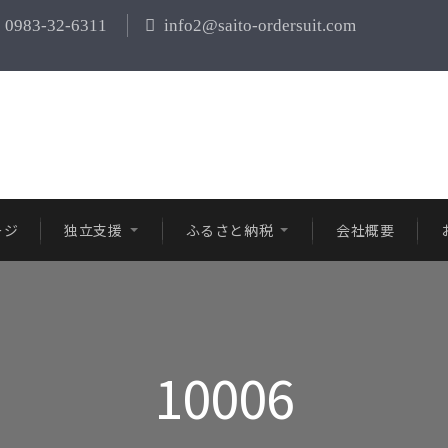
0983-32-6311
info2@saito-ordersuit.com
ージ
独立支援
ふるさと納税
会社概要
10006