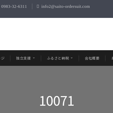
0983-32-6311
info2@saito-ordersuit.com
ージ
独立支援
ふるさと納税
会社概要
10071