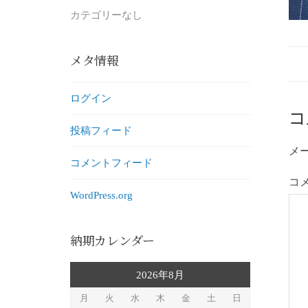
カテゴリーなし
メタ情報
ログイン
コ
投稿フィード
メ
コメントフィード
コ
WordPress.org
納期カレンダー
2026年8月
月
火
水
木
金
土
日