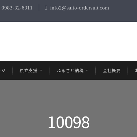
0983-32-6311
info2@saito-ordersuit.com
ージ
独立支援
ふるさと納税
会社概要
10098