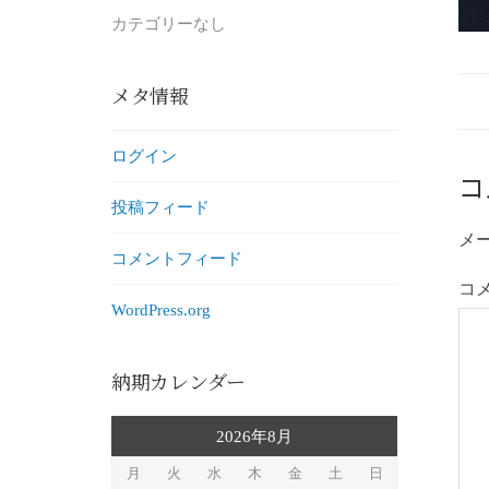
カテゴリーなし
メタ情報
ログイン
コ
投稿フィード
メ
コメントフィード
コ
WordPress.org
納期カレンダー
2026年8月
月
火
水
木
金
土
日