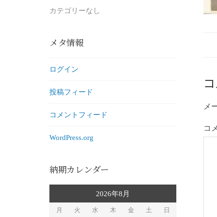
カテゴリーなし
メタ情報
ログイン
コ
投稿フィード
メ
コメントフィード
コ
WordPress.org
納期カレンダー
2026年8月
月
火
水
木
金
土
日