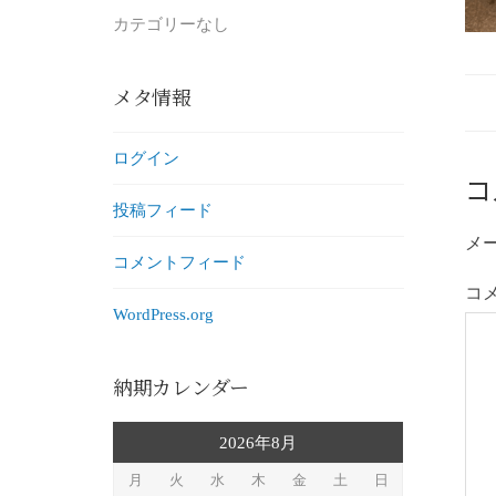
カテゴリーなし
メタ情報
ログイン
コ
投稿フィード
メ
コメントフィード
コ
WordPress.org
納期カレンダー
2026年8月
月
火
水
木
金
土
日