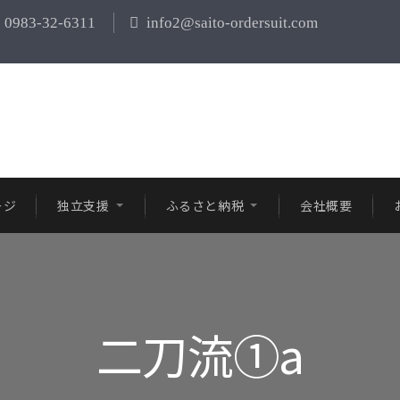
0983-32-6311
info2@saito-ordersuit.com
ージ
独立支援
ふるさと納税
会社概要
二刀流①a