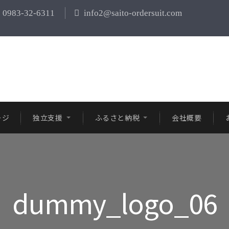
0983-32-6311
info2@saito-ordersuit.com
ージ
独立支援
ふるさと納税
会社概要
dummy_logo_06